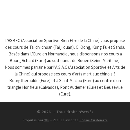
L'ASBEC (Association Sportive Bien Etre de la Chine) vous propose
des cours de Tai chi chuan (Tai ji quan), Qi Qong, Kung Fu et Sanda.
Basés dans L'Eure en Normandie, nous dispensons nos cours à
Bourg Achard (Eure) au sud-ouest de Rouen (Seine Maritime).
Nous sommes parrainé par l’A.S.A.C (Association Sportive et Arts de
la Chine) qui propose ses cours d'arts martiaux chinois à
Bourgtheroulde (Eure) et à Saint Maclou (Eure) au centre d'un
triangle Honfleur (Calvados), Pont Audemer (Eure) et Beuzeville
(Eure).
© 2026
– Tous droits réservés
Propulsé par
WP
– Réalisé avec the
Thème Customizr