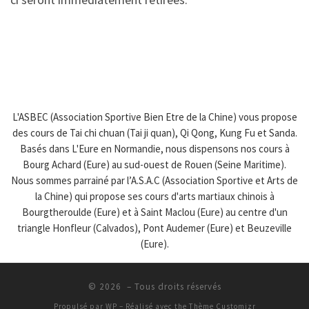
L'ASBEC (Association Sportive Bien Etre de la Chine) vous propose
des cours de Tai chi chuan (Tai ji quan), Qi Qong, Kung Fu et Sanda.
Basés dans L'Eure en Normandie, nous dispensons nos cours à
Bourg Achard (Eure) au sud-ouest de Rouen (Seine Maritime).
Nous sommes parrainé par l’A.S.A.C (Association Sportive et Arts de
la Chine) qui propose ses cours d'arts martiaux chinois à
Bourgtheroulde (Eure) et à Saint Maclou (Eure) au centre d'un
triangle Honfleur (Calvados), Pont Audemer (Eure) et Beuzeville
(Eure).
© 2026
– Tous droits réservés
Propulsé par
WP
– Réalisé avec the
Thème Customizr