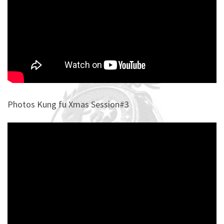
Photos Kung fu Xmas Session#3