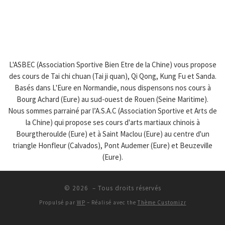
L'ASBEC (Association Sportive Bien Etre de la Chine) vous propose
des cours de Tai chi chuan (Tai ji quan), Qi Qong, Kung Fu et Sanda.
Basés dans L'Eure en Normandie, nous dispensons nos cours à
Bourg Achard (Eure) au sud-ouest de Rouen (Seine Maritime).
Nous sommes parrainé par l’A.S.A.C (Association Sportive et Arts de
la Chine) qui propose ses cours d'arts martiaux chinois à
Bourgtheroulde (Eure) et à Saint Maclou (Eure) au centre d'un
triangle Honfleur (Calvados), Pont Audemer (Eure) et Beuzeville
(Eure).
© 2026
– Tous droits réservés
Propulsé par
WP
– Réalisé avec the
Thème Customizr