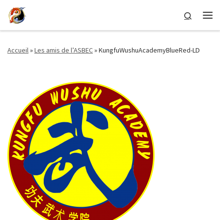
Passer au contenu
Search
Me
Accueil
»
Les amis de l’ASBEC
»
KungfuWushuAcademyBlueRed-LD